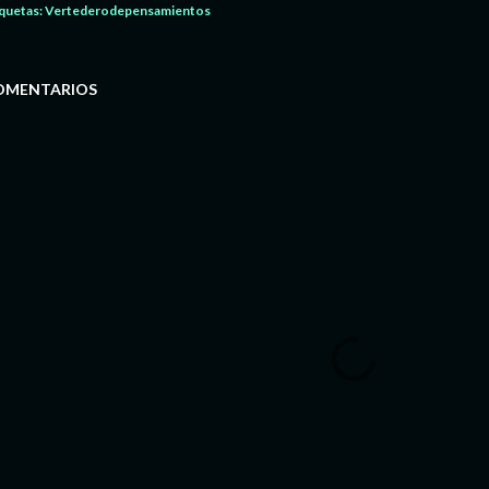
quetas:
Vertederodepensamientos
OMENTARIOS