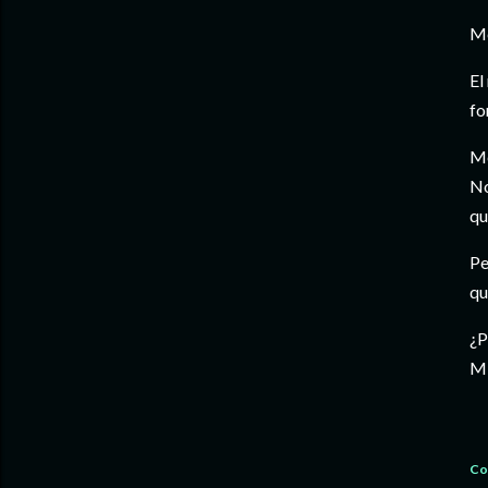
Me
El
fo
Me
No
qu
Pe
qu
¿P
Mi
Co