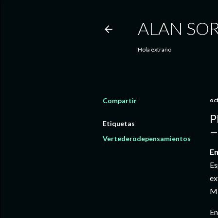
ALAN SORI
Hola extraño
Compartir
oc
P
Etiquetas
Vertederodepensamientos
Em
Es
ex
Mi
En